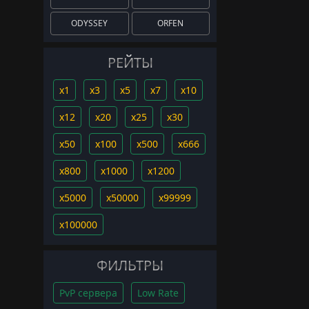
ODYSSEY
ORFEN
РЕЙТЫ
x1
x3
x5
x7
x10
x12
x20
x25
x30
x50
x100
x500
x666
x800
x1000
x1200
x5000
x50000
x99999
x100000
ФИЛЬТРЫ
PvP сервера
Low Rate