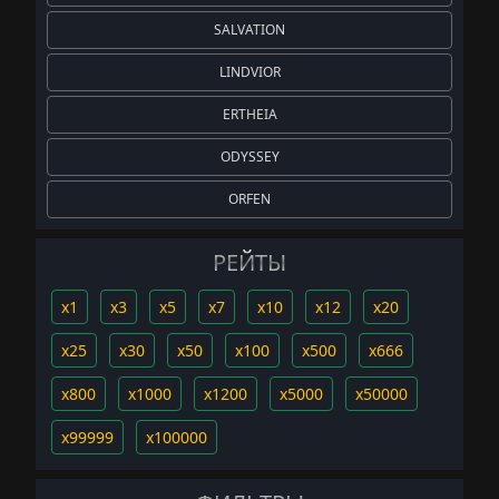
SALVATION
LINDVIOR
ERTHEIA
ODYSSEY
ORFEN
РЕЙТЫ
x1
x3
x5
x7
x10
x12
x20
x25
x30
x50
x100
x500
x666
x800
x1000
x1200
x5000
x50000
x99999
x100000