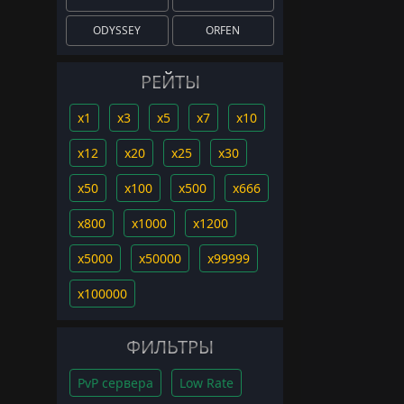
ODYSSEY
ORFEN
РЕЙТЫ
x1
x3
x5
x7
x10
x12
x20
x25
x30
x50
x100
x500
x666
x800
x1000
x1200
x5000
x50000
x99999
x100000
ФИЛЬТРЫ
PvP сервера
Low Rate