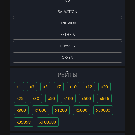
C5
SALVATION
LINDVIOR
ERTHEIA
ODYSSEY
ORFEN
РЕЙТЫ
x1
x3
x5
x7
x10
x12
x20
x25
x30
x50
x100
x500
x666
x800
x1000
x1200
x5000
x50000
x99999
x100000