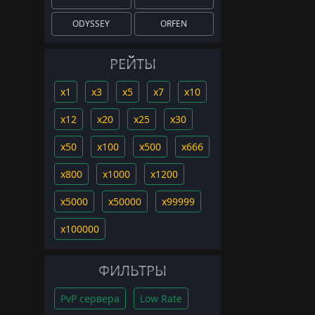
ODYSSEY
ORFEN
РЕЙТЫ
x1
x3
x5
x7
x10
x12
x20
x25
x30
x50
x100
x500
x666
x800
x1000
x1200
x5000
x50000
x99999
x100000
ФИЛЬТРЫ
PvP сервера
Low Rate